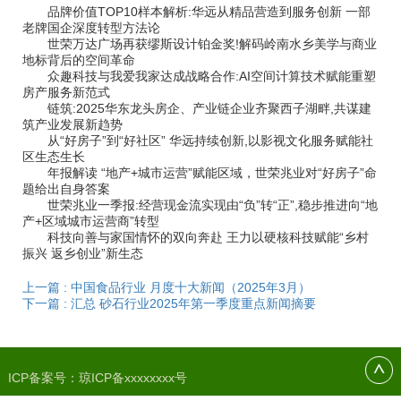
品牌价值TOP10样本解析:华远从精品营造到服务创新 一部
老牌国企深度转型方法论
世荣万达广场再获缪斯设计铂金奖!解码岭南水乡美学与商业
地标背后的空间革命
众趣科技与我爱我家达成战略合作:AI空间计算技术赋能重塑
房产服务新范式
链筑:2025华东龙头房企、产业链企业齐聚西子湖畔,共谋建
筑产业发展新趋势
从“好房子”到“好社区” 华远持续创新,以影视文化服务赋能社
区生态生长
年报解读 “地产+城市运营”赋能区域，世荣兆业对“好房子”命
题给出自身答案
世荣兆业一季报:经营现金流实现由“负”转“正”,稳步推进向“地
产+区域城市运营商”转型
科技向善与家国情怀的双向奔赴 王力以硬核科技赋能“乡村
振兴 返乡创业”新生态
上一篇 : 中国食品行业 月度十大新闻（2025年3月）
下一篇 : 汇总 砂石行业2025年第一季度重点新闻摘要
ICP备案号：
琼ICP备xxxxxxxx号